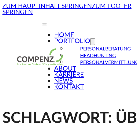
ZUM HAUPTINHALT SPRINGEN
ZUM FOOTER
SPRINGEN
HOME
PORTFOLIO
PERSONALBERATUNG
HEADHUNTING
PERSONALVERMITTLUN
ABOUT
KARRIERE
NEWS
KONTAKT
SCHLAGWORT:
ÜB